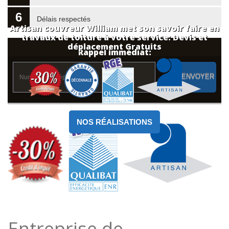
6
Délais respectés
Artisan couvreur William met son savoir faire en
travaux de toiture à votre service: Devis et
déplacement Gratuits
Rappel immédiat:
ENVOYER
NOS RÉALISATIONS
Entreprise de